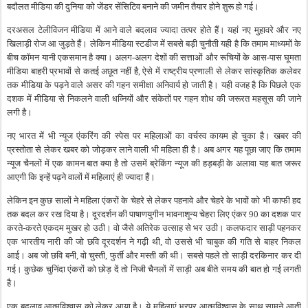
बदौलत मीडिया की दुनिया को जेंडर सेंसिटिव बनाने की जमीन तैयार होने शुरू हो गई।
दरअसल टेलीविजन मीडिया में आने वाले बदलाव ज्यादा तत्पर होते हैं। यहां नए मुहावरे और नए
खिलाड़ी रोज आ जुड़ते हैं। लेकिन मीडिया स्टडीज में सबसे बड़ी चुनौती यही है कि तमाम माध्यमों के
बीच कॉमन यानी एकसमान है क्या। अलग-अलग देशों की सत्ताओं और रूचियों के आस-पास घूमता
मीडिया बाहरी प्रभावों से कतई अछूत नहीं है, ऐसे में राष्ट्रीय प्रणाली से लेकर सांस्कृतिक कलेवर
तक मीडिया के पड़ने वाले असर की गहन समीक्षा अनिवार्य हो जाती है। यही वजह है कि पिछले एक
दशक में मीडिया से निकलने वाली धव्नियों और संकेतों पर गहन शोध की जरूरत महसूस की जाने
लगी है।
नए भारत में भी न्यूज एंकरिंग की स्पेस पर महिलाओं का वर्चस्व कायम हो चुका है। खबर की
प्रस्तोता से लेकर खबर को जोड़कर लाने वाली भी महिला ही है। अब अगर यह पूछा जाए कि तमाम
न्यूज चैनलों में एक कामन बात क्या है तो उसमें ब्रेकिंग न्यूज की हड़बड़ी के अलावा यह बात जरूर
आएगी कि इन्हें पढ़ने वालों में महिलाएं ही ज्यादा हैं।
लेकिन इन कुछ सालों ने महिला एंकरों के चेहरे से लेकर पहनावे और चेहरे के भावों को भी काफी हद
तक बदल कर रख दिया है। दूरदर्शन की पाषाणयुगीन भावनाशून्य चेहरा लिए एंकर 90 का दशक पार
करते-करते एकदम मुखर हो उठी। वो जैसे अतिरेक उत्साह से भर उठी। कलफदार साड़ी पहनकर
एक भारतीय नारी की जो छवि दूरदर्शन ने गढ़ी थी, वो उससे भी चाबुक की गति से बाहर निकल
आई। अब जो छवि बनी, वो चुस्ती, फुर्ती और मस्ती की थी। सबसे पहले तो साड़ी दरकिनार कर दी
गई। कुछेक चुनिंदा एंकरों को छोड़ दें तो निजी चैनलों में साड़ी अब बीते समय की बात हो गई लगती
है।
एक बदलाव आत्मविश्वास को लेकर आया है। ये महिलाएं भरपूर आत्मविश्वास के साथ सामने आती