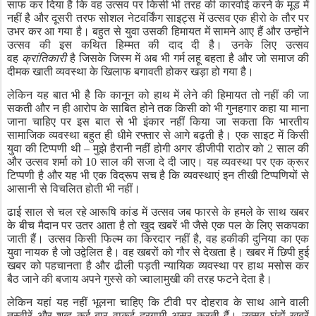
साफ
कर
दिया
है
कि
वह
उत्सव
पर
किसी
भी
तरह
की
कारर्वाई
करने
के
मूड
में
नहीं
है
और
दूसरी
तरफ
सोशल
नेटवर्किंग
साइट्स
में
उत्सव
एक
हीरो
के
तौर
पर
उभर
कर
आ
गया
है।
बहुत
से
युवा
उसकी
हिमायत
में
सामने
आए
हैं
और
उन्होंने
उत्सव
की
इस
कथित
हिम्मत
की
दाद
दी
है।
उनके
लिए
उत्सव
वह
क्रांतिकारी
है
जिसके
जिस्म
में
अब
भी
गर्म
लहू
बहता
है
और
जो
समाज
की
दीमक
खाती
व्यवस्था
के
खिलाफ
बगावती
होकर
खड़ा
हो
गया
है।
लेकिन
यह
बात
भी
है
कि
कानून
को
हाथ
में
लेने
की
हिमायत
तो
नहीं
की
जा
सकती
और
न
ही
आरोप
के
साबित
होने
तक
किसी
को
भी
गुनहगार
कहा
या
माना
जाना
चाहिए
पर
इस
बात
से
भी
इंकार
नहीं
किया
जा
सकता
कि
भारतीय
सामाजिक
व्यवस्था
बहुत
ही
धीमे
रफ्तार
से
आगे
बढ़ती
है।
एक
साइट
में
किसी
युवा
की
टिप्पणी
थी
–
मुझे
हैरानी
नहीं
होगी
अगर
डीजीपी
राठोर
को
2
साल
की
और
उत्सव
शर्मा
को
10
साल
की
सजा
दे
दी
जाए।
यह
व्यवस्था
पर
एक
क्रूर
टिप्पणी
है
और
यह
भी
एक
विद्रूप
सच
है
कि
व्यवस्थाएं
इन
तीखी
टिप्पणियों
से
आसानी
से
विचलित
होती
भी
नहीं।
ढाई
साल
से
चल
रहे
आरूषि
कांड
में
उत्सव
जब
फारसे
के
हमले
के
साथ
खबर
के
बीच
मैदान
पर
उतर
आता
है
तो
खुद
खबरें
भी
जैसे
एक
पल
के
लिए
सकपका
जाती
हैं।
उत्सव
किसी
फिल्म
का
किरदार
नहीं
है
,
वह
हकीकी
दुनिया
का
एक
युवा
नायक
है
जो
उद्वेलित
है।
वह
खबरों
को
गौर
से
देखता
है।
खबर
में
छिपी
हुई
खबर
को
पहचानता
है
और
ढीली
पड़ती
न्यायिक
व्यवस्था
पर
हाथ
मसोस
कर
बैठ
जाने
की
बजाय
अपने
गुस्से
को
ज्वालामुखी
की
तरह
फटने
देता
है।
लेकिन
यहां
यह
नहीं
भूलना
चाहिए
कि
टीवी
पर
दोहराव
के
साथ
आने
वाली
तस्वीरें
और
शब्द
कई
बार
वाकई
दूरगामी
असर
करती
हैं।
उत्सव
घंटों
खबरें