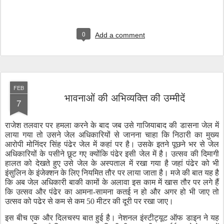
0
Add a comment
FEB
भावनाओं की अभिव्यक्ति की उम्मीदें
7
राजेश
तलवार
पर
हमला
करने
के
बाद
जब
उसे
गाजियाबाद
की
डासना
जेल
में
लाया
गया
तो
उसने
जेल
अधिकारियों
से
जानना
चाहा
कि
निठारी
का
मुख्य
आरोपी
मोनिंदर
सिंह
पंढेर
जेल
में
कहां
पर
है।
उसके
इतने
पूछने
भर
से
जेल
अधिकारियों
के
पसीने
छूट
गए
क्योंकि
पंढेर
इसी
जेल
में
है।
उत्सव
की
दिमागी
हालत
को
देखते
हुए
उसे
जेल
के
अस्पताल
में
रखा
गया
है
जहां
पंढेर
को
भी
इंसुलिन
के
इंजेक्शन
के
लिए
नियमित
तौर
पर
लाया
जाता
है।
मजे
की
बात
यह
है
कि
अब
जेल
अधिकारी
बाकी
कामों
के
अलावा
इस
काम
में
खास
तौर
पर
लगे
हैं
कि
उत्सव
और
पंढेर
का
आमना
-
सामना
कतई
न
हो
और
अगर
हो
भी
जाए
तो
उत्सव
को
पढेर
से
कम
से
कम
50
मीटर
की
दूरी
पर
रखा
जाए।
इस
बीच
एक
और
दिलचस्प
बात
हुई
है।
नेशनल
इंस्टीट्यूट
ऑफ
डाइन
ने
यह