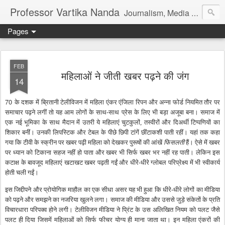
Professor Vartika Nanda
Journalism, Media Education & Jails
Pages
FEB
महिलाओं ने जीती खबर पढ़ने की जंग
14
70
के दशक में ब्रितानी टेलीविजन में महिला एंकर एंजिला रिपन और अन्ना फोर्ड नियमित तौर पर
समाचार पढ़ने लगीं तो यह आम लोगों के साथ-साथ प्रेस के लिए भी बड़ा अजूबा बना। समाज में
एक नई भूमिका के साथ मैदान में उतरी ये महिलाएं चुटकुलों, तस्वीरों और दिअर्थी टिप्पणियों का
शिकार बनीं। उनकी लिपस्टिक और टेबल के पीछे छिपी टांगें छींटाकशी पाती रहीं। यहां तक कहा
गया कि टीवी के स्क्रीन पर खबर पढ़ी महिला को देखकर पुरूषों की आंखें
फिसलती
हैं। ऐसे में खबर
पर ध्यान को टिकाना सहज नहीं हो पाता और खबर भी सिर्फ खबर भर नहीं रह पाती। लेकिन इस
कटाक्ष के बावजूद महिलाएं खटाखट खबर पढ़ती गईं और धीरे-धीरे ग्लोबल परिप्रेक्ष्य में भी स्वीकार्य
होती चली गईं।
इस जिद्दीपने और प्रोयोगिक माहौल का एक सीधा असर यह भी हुआ कि धीरे-धीरे लोगों का मीडिया
को पढ़ने और समझने का नजरिया खुलने लगा। समाज की मीडिया और उससे जुड़े संकेतों के प्रति
विचारधारा परिपक्व होने लगी। टेलीविजन मीडिया ने प्रिंट के उस अलिखित नियम को पलट जैसे
पलट ही दिया जिसमें महिलाओं को सिर्फ फीचर योग्य ही माना जाता था। इन महिला एंकरों की