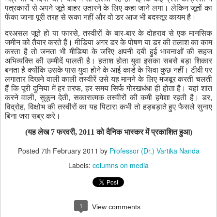
पत्रकारों
से
अपने
जूते
बाहर
उतारने
के
लिए
कहा
जाने
लगा।
लेकिन
जूतों
का
फेंका
जाना
पूरी
तरह
से
रूका
नहीं
और
वो
डर
आज
भी
बदस्तूर
कायम
है।
दरअसल
जूते
हो
या
फारसे
,
तस्वीरों
के
बार
-
बार
के
दोहराव
से
एक
मानसिक
जमीन
को
तैयार
करते
हैं।
मीडिया
अगर
डर
के
पोषण
या
डर
की
तलाश
का
काम
करता
है
तो
जनता
भी
मीडिया
के
जरिए
अपनी
दबी
हुई
भावनाओं
की
सहज
अभिव्यक्ति
की
उम्मीदें
पालती
है।
हताश
होता
युवा
इसका
सबसे
बड़ा
शिकार
बनता
है
क्योंकि
उसके
पास
युवा
होने
के
आई
कार्ड
के
सिवा
कुछ
नहीं।
टीवी
पर
लगातार
दिखने
वाली
काली
तस्वीरें
उसे
यह
मानने
के
लिए
मजबूर
करती
चलती
हैं
कि
पूरी
दुनिया
में
हर
तरफ
,
हर
समय
सिर्फ
गोरखधंधा
ही
होता
है।
यहां
शांत
करने
वाली
,
सुकून
देती
,
सकारात्मक
तस्वीरों
की
कमी
हमेशा
रहती
है।
डर
,
विद्रोह
,
विक्षोभ
की
तस्वीरों
का
यह
पिटारा
कभी
तो
हड़बड़ाते
हुए
फैसले
सुनाए
बिना
जरा
सब्र
करे।
(
यह
लेख
7
फरवरी
,
2011
को
दैनिक
भास्कर
में
प्रकाशित
हुआ
)
Posted
7th February 2011
by
Professor (Dr.) Vartika Nanda
Labels:
columns on media
1
View comments