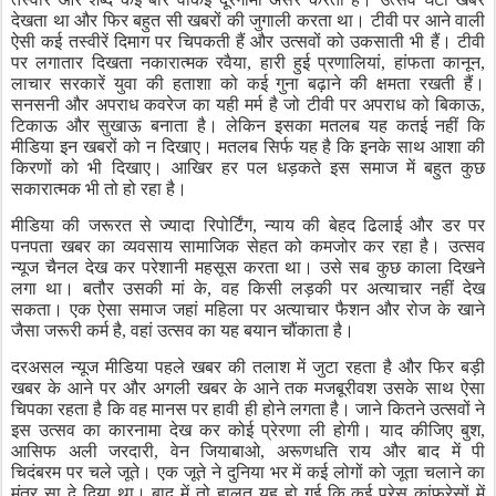
देखता
था
और
फिर
बहुत
सी
खबरों
की
जुगाली
करता
था।
टीवी
पर
आने
वाली
ऐसी
कई
तस्वीरें
दिमाग
पर
चिपकती
हैं
और
उत्सवों
को
उकसाती
भी
हैं।
टीवी
पर
लगातार
दिखता
नकारात्मक
रवैया
,
हारी
हुई
प्रणालियां
,
हांफता
कानून
,
लाचार
सरकारें
युवा
की
हताशा
को
कई
गुना
बढ़ाने
की
क्षमता
रखती
हैं।
सनसनी
और
अपराध
कवरेज
का
यही
मर्म
है
जो
टीवी
पर
अपराध
को
बिकाऊ
,
टिकाऊ
और
सुखाऊ
बनाता
है।
लेकिन
इसका
मतलब
यह
कतई
नहीं
कि
मीडिया
इन
खबरों
को
न
दिखाए।
मतलब
सिर्फ
यह
है
कि
इनके
साथ
आशा
की
किरणों
को
भी
दिखाए।
आखिर
हर
पल
धड़कते
इस
समाज
में
बहुत
कुछ
सकारात्मक
भी
तो
हो
रहा
है।
मीडिया
की
जरूरत
से
ज्यादा
रिपोर्टिंग
,
न्याय
की
बेहद
ढिलाई
और
डर
पर
पनपता
खबर
का
व्यवसाय
सामाजिक
सेहत
को
कमजोर
कर
रहा
है।
उत्सव
न्यूज
चैनल
देख
कर
परेशानी
महसूस
करता
था।
उसे
सब
कुछ
काला
दिखने
लगा
था।
बतौर
उसकी
मां
के
,
वह
किसी
लड़की
पर
अत्याचार
नहीं
देख
सकता।
एक
ऐसा
समाज
जहां
महिला
पर
अत्याचार
फैशन
और
रोज
के
खाने
जैसा
जरूरी
कर्म
है
,
वहां
उत्सव
का
यह
बयान
चौंकाता
है।
दरअसल
न्यूज
मीडिया
पहले
खबर
की
तलाश
में
जुटा
रहता
है
और
फिर
बड़ी
खबर
के
आने
पर
और
अगली
खबर
के
आने
तक
मजबूरीवश
उसके
साथ
ऐसा
चिपका
रहता
है
कि
वह
मानस
पर
हावी
ही
होने
लगता
है।
जाने
कितने
उत्सवों
ने
इस
उत्सव
का
कारनामा
देख
कर
कोई
प्रेरणा
ली
होगी।
याद
कीजिए
बुश
,
आसिफ
अली
जरदारी
,
वेन
जियाबाओ
,
अरूणधति
राय
और
बाद
में
पी
चिदंबरम
पर
चले
जूते।
एक
जूते
ने
दुनिया
भर
में
कई
लोगों
को
जूता
चलाने
का
मंत्र
सा
दे
दिया
था।
बाद
में
तो
हालत
यह
हो
गई
कि
कई
प्रेस
कांफ्रेसों
में